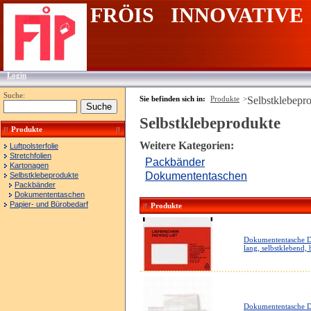
FRÖIS INNOVATIVE
Login
Suche:
Sie befinden sich in:
Produkte
>
Selbstklebepr
Selbstklebeprodukte
Produkte
Weitere Kategorien:
Luftpolsterfolie
Stretchfolien
Packbänder
Kartonagen
Dokumententaschen
Selbstklebeprodukte
Packbänder
Dokumententaschen
Papier- und Bürobedarf
Produkte
Dokumententasche 
lang, selbstklebend,
Dokumententasche 